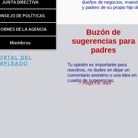
JUNTA DIRECTIVA
dueños de negocios, maest
y padres de su propio hijo d
ONSEJO DE POLÍTICAS
FORMES DE LA AGENCIA
Buzón de
sugerencias para
Miembros
padres
ORTAL DEL
MPLEADO
Tu opinión es importante para
nosotros, no dudes en dejar un
comentario anónimo o una idea en 
cuadro de sugerencias.
> Haga clic aquí