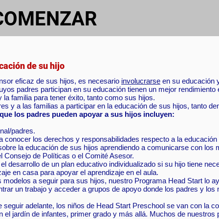
COMENZAR
SOTROS
cación de su hijo
nsor eficaz de sus hijos, es necesario
involucrarse
en su educación y
yos padres participan en su educación tienen un mejor rendimiento e
 la familia para tener éxito, tanto como sus hijos.
res y a las familias a participar en la educación de sus hijos, tanto de
que los padres pueden apoyar a sus hijos incluyen:
onal/padres.
ra conocer los derechos y responsabilidades respecto a la educación 
 sobre la educación de sus hijos aprendiendo a comunicarse con los m
l Consejo de Políticas o el Comité Asesor.
l desarrollo de un plan educativo individualizado si su hijo tiene ne
aje en casa para apoyar el aprendizaje en el aula.
 modelos a seguir para sus hijos, nuestro Programa Head Start lo a
trar un trabajo y acceder a grupos de apoyo donde los padres y los
seguir adelante, los niños de Head Start Preschool se van con la co
n el jardín de infantes, primer grado y más allá. Muchos de nuestros 