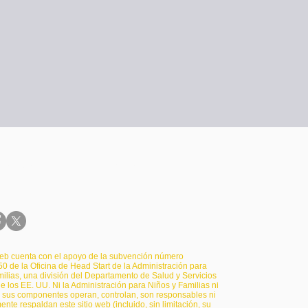
ad Start del condado de Washington, Inc.
-733-4640
 web cuenta con el apoyo de la subvención número
 de la Oficina de Head Start de la Administración para
ilias, una división del Departamento de Salud y Servicios
los EE. UU. Ni la Administración para Niños y Familias ni
 sus componentes operan, controlan, son responsables ni
nte respaldan este sitio web (incluido, sin limitación, su