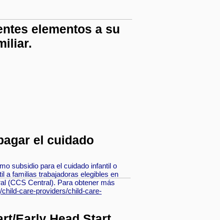
entes elementos a su
iliar.
pagar el cuidado
o subsidio para el cuidado infantil o
til a familias trabajadoras elegibles en
ral (CCS Central). Para obtener más
child-care-providers/child-care-
art/Early Head Start