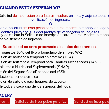
 CUANDO ESTOY ESPERANDO?
Solicitud
de inscripción para futuras madres
en línea y adjunte todos
verificación de ingresos.
O
r la Solicitud
de inscripción para futuras madres
a mano y entregarl
centros junto con sus documentos de verificación de ingresos.
y completar la Solicitud de Inscripción para Futuras Madres a mano 
e verificación de ingresos.
Su solicitud no será procesada sin estos documentos.
impuestos 1040 del IRS o formulario de empleo W-2
sión de asistencia temporal en efectivo (TCA)
sión de Asistencia Temporal para Familias Necesitadas (TANF)
istencia Nutricional Suplementaria (SNAP)
sión del Seguro Social/Incapacidad (SSI)
staciones por desempleo
sión de subsidio para hogares de acogida
 todos y cada uno de los ingresos del hogar
ACER?
Inscripción de madres en línea (inglés)
Solicitud de inscripción para imprimir (en inglés)