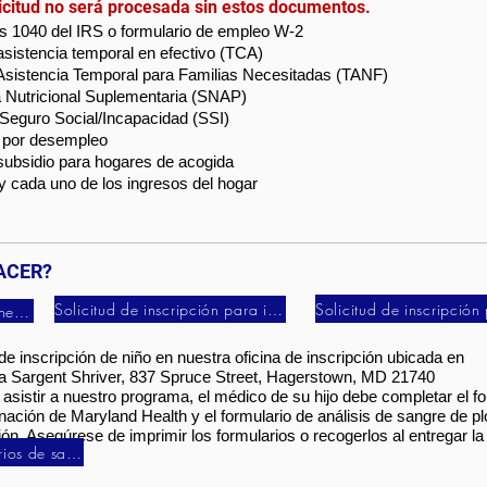
itud no será procesada sin estos documentos.
s 1040 del IRS o formulario de empleo W-2
sistencia temporal en efectivo (TCA)
Asistencia Temporal para Familias Necesitadas (TANF)
 Nutricional Suplementaria (SNAP)
 Seguro Social/Incapacidad (SSI)
s por desempleo
subsidio para hogares de acogida
 cada uno de los ingresos del hogar
ACER?
Solicitud de inscripción para imprimir (en inglés)
Inscripción de un niño en línea (inglés)
 de inscripción de niño en nuestra oficina de inscripción ubicada en
ia Sargent Shriver, 837 Spruce Street, Hagerstown, MD 21740
 asistir a nuestro programa, el médico de su hijo debe completar el 
unación de Maryland Health y el formulario de análisis de sangre de 
ón. Asegúrese de imprimir los formularios o recogerlos al entregar la s
Guardar o imprimir formularios de salud (inglés)