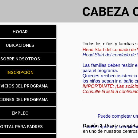
CABEZA
SOBRE NO
HOGAR
Todos los niños y familias 
UBICACIONES
Head Start del condado de 
Head Start del condado de
SOBRE NOSOTROS
Las familias deben residir 
para el programa.
INSCRIPCIÓN
Quienes reciben asistencia
los niños sepan ir al baño 
VICIOS DEL PROGRAMA
IMPORTANTE: ¡Las solicitu
Consulte la lista a continua
CIONES DEL PROGRAMA
EMPLEO
Puede completar u
Opción 2:
Puede completar l
ORTAL PARA PADRES
Puede imprimir y completar
en uno de nuestros centros