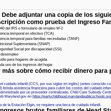
ebe adjuntar una copia de los sigui
scripción como prueba del Ingreso Fam
40 del IRS o formulario de empleo W-2
tencia temporal en efectivo (TCA)
tencia temporal para familias necesitadas (TANF)
tricional Suplementaria (SNAP)
eguridad Social por discapacidad (SSI)
r desempleo
idio para hogares de acogida
a uno de los ingresos del hogar
 más sobre cómo recibir dinero para 
l cuidado infantil (CCS, por sus siglas en inglés) (antes conocido com
l) brinda asistencia financiera para cubrir los costos del cuidado infan
dministrado por un proveedor centralizado, Child Care Subsidy Cent
o web Maryland.gov en
https://earlychildhood.marylandpublicschools.org/
o de la Estación Elgin, se requiere una beca de cuidado infantil.
ingresos brutos familiares de Head St