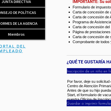
JUNTA DIRECTIVA
IMPORTANTE: Su solic
Formulario de impuesto
ONSEJO DE POLÍTICAS
Carta de concesión de a
Carta de concesión de 
Programa de Asistencia
FORMES DE LA AGENCIA
Carta de concesión del
Página de prestacione
Miembros
Carta de concesión de 
Comprobante de todos y
ORTAL DEL
MPLEADO
¿QUÉ TE GUSTARÍA H
Por favor, deje su solicitud
Centro de Atención Primar
Antes de que su hijo pueda
Start, el formulario de vac
nuestra Oficina de Inscripci