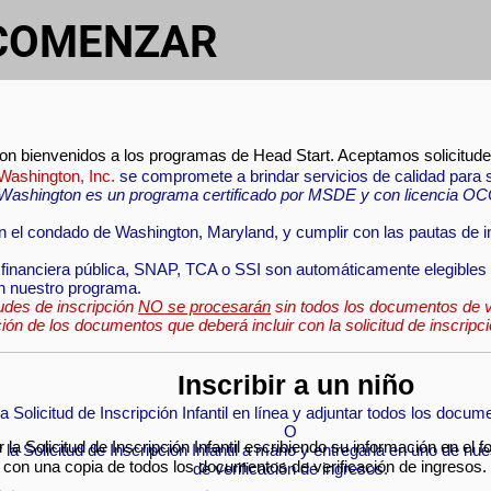
COMENZAR
SOTROS
son bienvenidos a los programas de Head Start. Aceptamos solicitudes
Washington, Inc.
se compromete a brindar servicios de calidad para su
 Washington es un programa certificado por MSDE y con licencia OC
en el condado de Washington, Maryland, y cumplir con las pautas de i
 financiera pública, SNAP, TCA o SSI son automáticamente elegibles
en nuestro programa.
des de inscripción
NO se procesarán
sin todos los documentos de ve
ción de los documentos que deberá incluir con la solicitud de inscripci
Inscribir a un niño
na
Solicitud de Inscripción Infantil
en línea y adjuntar todos los docume
O
a Solicitud de Inscripción Infantil escribiendo su información en el fo
 la
Solicitud de Inscripción Infantil
a mano y entregarla en uno de nue
 con una copia de todos los documentos de verificación de ingresos.
de verificación de ingresos.