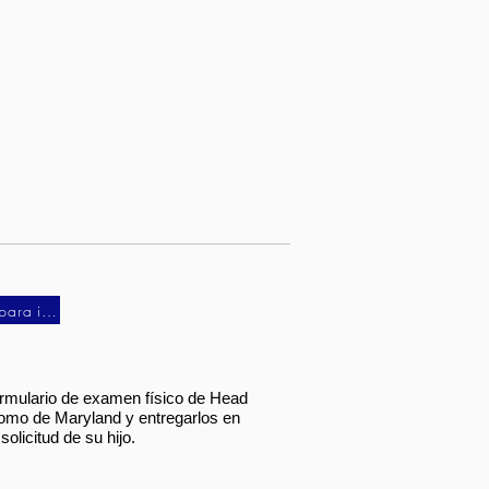
Solicitud de inscripción para imprimir (español)
formulario de examen físico de Head
plomo de Maryland y entregarlos en
olicitud de su hijo.