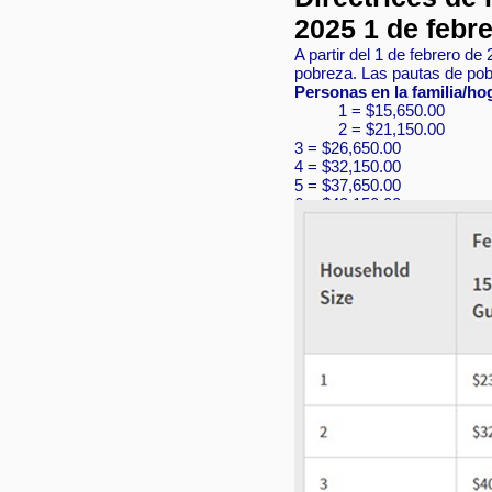
2025 1 de febr
A partir del 1 de febrero d
pobreza. Las pautas de pobr
Personas en la familia/h
1 = $15,650.00
2 = $21,150.00
3 = $26,650.00
4 = $32,150.00
5 = $37,650.00
6 = $43,150.00
7 = $48,650.00
8 = $54,150.00